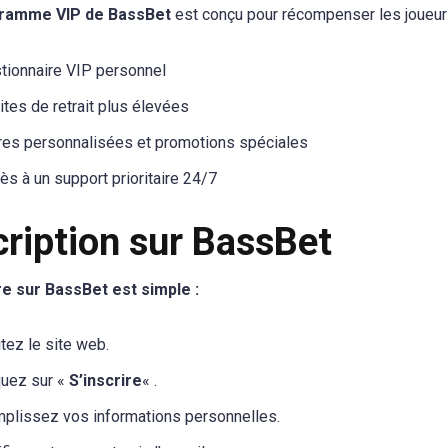
gramme VIP de BassBet
est conçu pour récompenser les joueur
tionnaire VIP personnel
ites de retrait plus élevées
res personnalisées et promotions spéciales
ès à un support prioritaire 24/7
cription sur BassBet
re sur BassBet est simple :
itez le site web.
quez sur «
S’inscrire
« .
plissez vos informations personnelles.