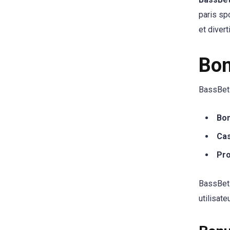
paris sp
et divert
Bon
BassBet
Bon
Cas
Pro
BassBet
utilisateu