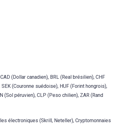
 CAD (Dollar canadien), BRL (Real brésilien), CHF
 SEK (Couronne suédoise), HUF (Forint hongrois),
N (Sol péruvien), CLP (Peso chilien), ZAR (Rand
les électroniques (Skrill, Neteller), Cryptomonnaies