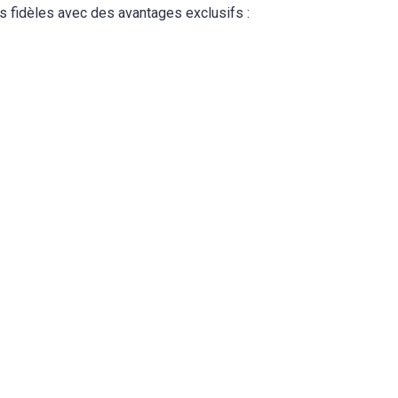
s fidèles avec des avantages exclusifs :