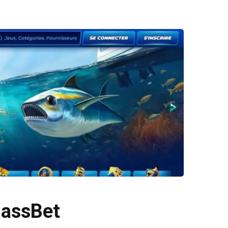
BassBet