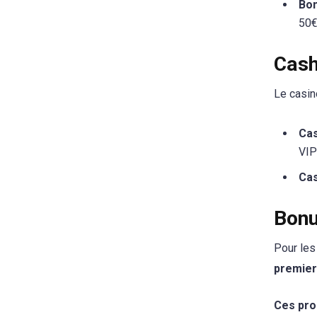
Bo
50
Cas
Le casi
Cas
VIP
Cas
Bonu
Pour les
premier
Ces pro