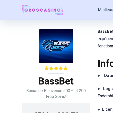
Meilleur
BassBe
expérien
fonction
Inf
●
Date
BassBet
●
Logic
Bonus de Bienvenue 500 € et 200
Endorphi
Free Spins!
● Licen