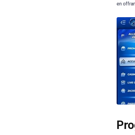
en offra
Pro