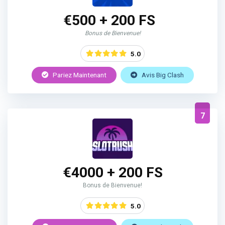
€500 + 200 FS
Bonus de Bienvenue!
5.0
Pariez Maintenant
Avis Big Clash
7
€4000 + 200 FS
Bonus de Bienvenue!
5.0