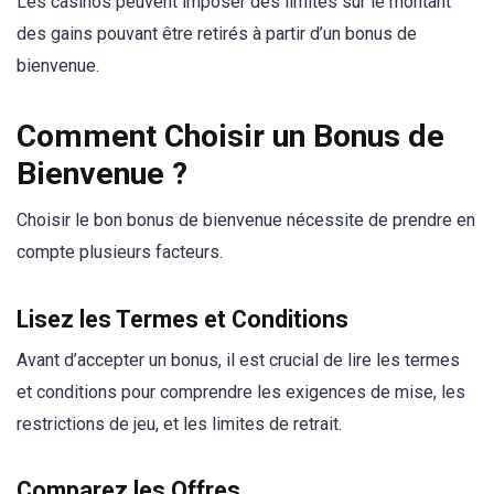
Les casinos peuvent imposer des limites sur le montant
des gains pouvant être retirés à partir d’un bonus de
bienvenue.
Comment Choisir un Bonus de
Bienvenue ?
Choisir le bon bonus de bienvenue nécessite de prendre en
compte plusieurs facteurs.
Lisez les Termes et Conditions
Avant d’accepter un bonus, il est crucial de lire les termes
et conditions pour comprendre les exigences de mise, les
restrictions de jeu, et les limites de retrait.
Comparez les Offres