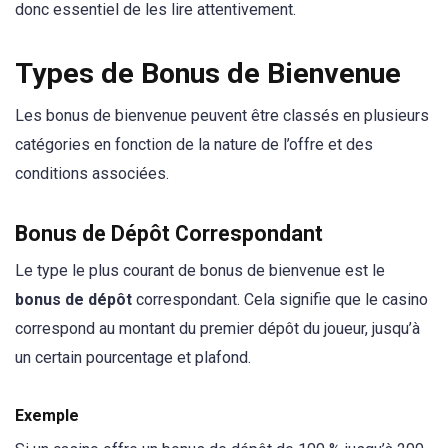
donc essentiel de les lire attentivement.
Types de Bonus de Bienvenue
Les bonus de bienvenue peuvent être classés en plusieurs
catégories en fonction de la nature de l’offre et des
conditions associées.
Bonus de Dépôt Correspondant
Le type le plus courant de bonus de bienvenue est le
bonus de dépôt
correspondant. Cela signifie que le casino
correspond au montant du premier dépôt du joueur, jusqu’à
un certain pourcentage et plafond.
Exemple