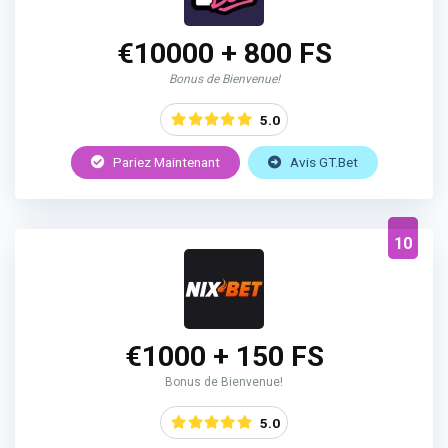
€10000 + 800 FS
Bonus de Bienvenue!
5.0
Pariez Maintenant
Avis GT.Bet
10
€1000 + 150 FS
Bonus de Bienvenue!
5.0