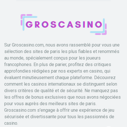
Sur Groscasino.com, nous avons rassemblé pour vous une
sélection des sites de paris les plus fiables et renommés
au monde, spécialement conçus pour les joueurs
francophones. En plus de parier, profitez des critiques
approfondies rédigées par nos experts en casino, qui
évaluent minutieusement chaque plateforme. Découvrez
comment les casinos internationaux se distinguent selon
divers critères de qualité et de sécurité. Ne manquez pas
les offres de bonus exclusives que nous avons négociées
pour vous auprès des meilleurs sites de paris.
Groscasino.com s'engage à offrir une expérience de jeu
sécurisée et divertissante pour tous les passionnés de
casino.