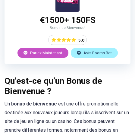
€1500+ 150FS
Bonus de Bienvenue!
5.0
Pariez Maintenant
Avis Booms.Bet
Qu’est-ce qu’un Bonus de
Bienvenue ?
Un
bonus de bienvenue
est une offre promotionnelle
destinée aux nouveaux joueurs lorsqu’ils s’inscrivent sur un
site de jeu en ligne ou un casino. Ces bonus peuvent
prendre différentes formes, notamment des bonus en