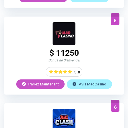
5
$ 11250
Bonus de Bienvenue!
5.0
Pariez Maintenant
Avis MadCasino
6