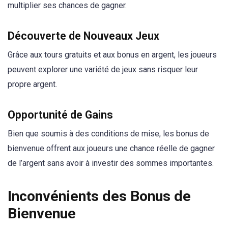
multiplier ses chances de gagner.
Découverte de Nouveaux Jeux
Grâce aux tours gratuits et aux bonus en argent, les joueurs
peuvent explorer une variété de jeux sans risquer leur
propre argent.
Opportunité de Gains
Bien que soumis à des conditions de mise, les bonus de
bienvenue offrent aux joueurs une chance réelle de gagner
de l’argent sans avoir à investir des sommes importantes.
Inconvénients des Bonus de
Bienvenue