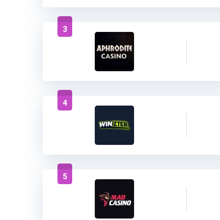
3
4
5