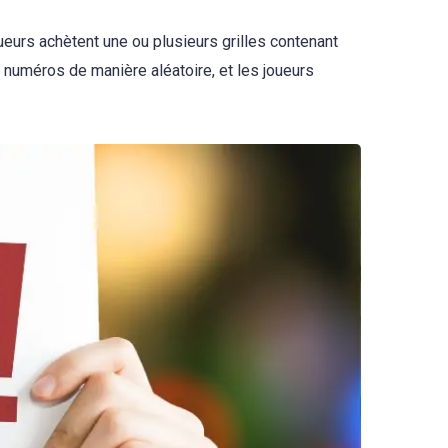
ueurs achètent une ou plusieurs grilles contenant
numéros de manière aléatoire, et les joueurs