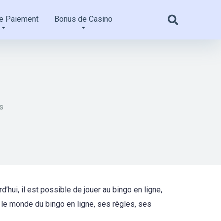
e Paiement
Bonus de Casino
es
’hui, il est possible de jouer au bingo en ligne,
e le monde du bingo en ligne, ses règles, ses