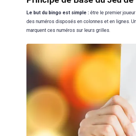
Le but du bingo est simple :
être le premier joueu
des numéros disposés en colonnes et en lignes. Un 
marquent ces numéros sur leurs grilles.