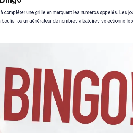
r à compléter une grille en marquant les numéros appelés. Les jo
boulier ou un générateur de nombres aléatoires sélectionne les 