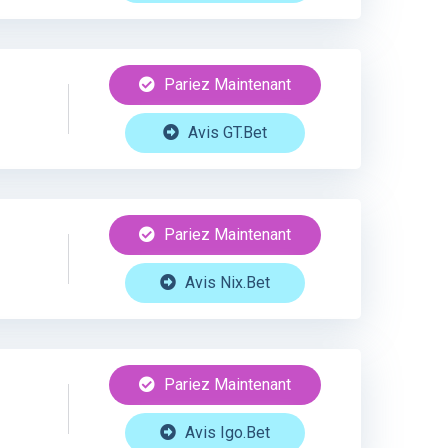
Pariez Maintenant
Avis GT.Bet
Pariez Maintenant
Avis Nix.Bet
Pariez Maintenant
Avis Igo.Bet