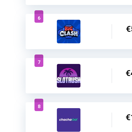
6
€
7
€
8
€