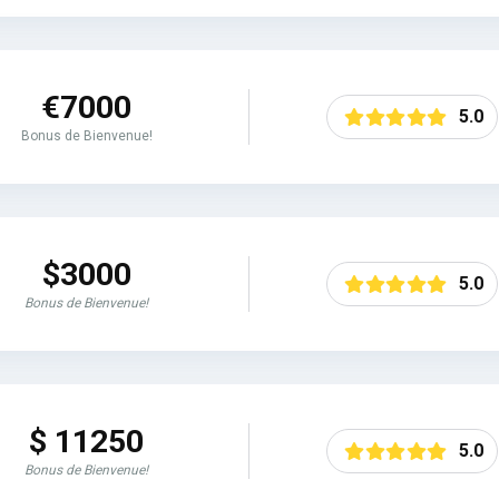
€7000
5.0
Bonus de Bienvenue!
$3000
5.0
Bonus de Bienvenue!
$ 11250
5.0
Bonus de Bienvenue!