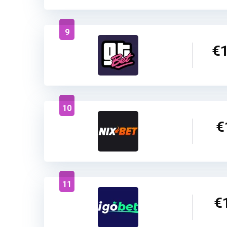
9
€1
10
€
11
€