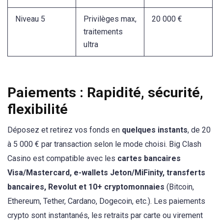
Niveau 5
Privilèges max,
20 000 €
traitements
ultra
Paiements : Rapidité, sécurité,
flexibilité
Déposez et retirez vos fonds en
quelques instants
, de 20
à 5 000 € par transaction selon le mode choisi. Big Clash
Casino est compatible avec les
cartes bancaires
Visa/Mastercard, e-wallets Jeton/MiFinity, transferts
bancaires, Revolut et 10+ cryptomonnaies
(Bitcoin,
Ethereum, Tether, Cardano, Dogecoin, etc.). Les paiements
crypto sont instantanés, les retraits par carte ou virement