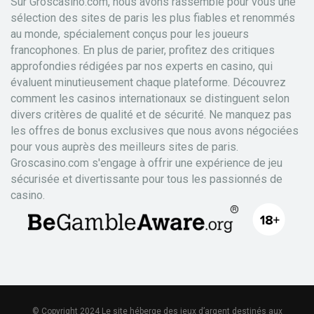
Sur Groscasino.com, nous avons rassemblé pour vous une
sélection des sites de paris les plus fiables et renommés
au monde, spécialement conçus pour les joueurs
francophones. En plus de parier, profitez des critiques
approfondies rédigées par nos experts en casino, qui
évaluent minutieusement chaque plateforme. Découvrez
comment les casinos internationaux se distinguent selon
divers critères de qualité et de sécurité. Ne manquez pas
les offres de bonus exclusives que nous avons négociées
pour vous auprès des meilleurs sites de paris.
Groscasino.com s'engage à offrir une expérience de jeu
sécurisée et divertissante pour tous les passionnés de
casino.
© Copyright 2024 Le site héberge des jeux d’argent destinés aux