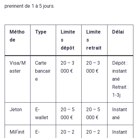
prennent de 1 à 5 jours.
Métho
Type
Limite
Limite
Délai
de
s
s
dépôt
retrait
Visa/M
Carte
20 – 3
20 – 3
Dépôt :
aster
bancair
000 €
000 €
instant
e
ané
Retrait :
1-3j
Jeton
E-
20 – 5
20 – 5
Instant
wallet
000 €
000 €
ané
MiFinit
E-
20 – 2
20 – 2
Instant