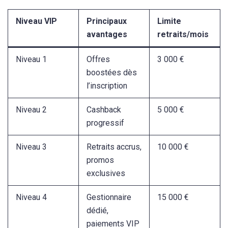
Niveau VIP
Principaux
Limite
avantages
retraits/mois
Niveau 1
Offres
3 000 €
boostées dès
l’inscription
Niveau 2
Cashback
5 000 €
progressif
Niveau 3
Retraits accrus,
10 000 €
promos
exclusives
Niveau 4
Gestionnaire
15 000 €
dédié,
paiements VIP