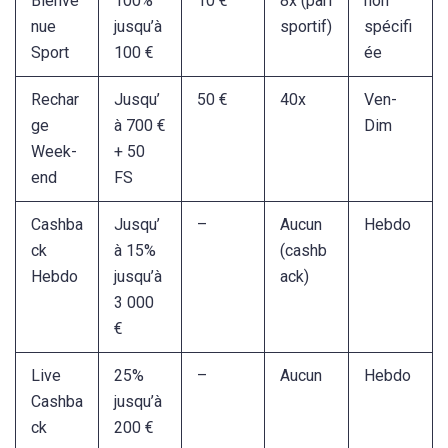
Bienve
100%
10 €
8x (pari
non
nue
jusqu’à
sportif)
spécifi
Sport
100 €
ée
Rechar
Jusqu’
50 €
40x
Ven-
ge
à 700 €
Dim
Week-
+ 50
end
FS
Cashba
Jusqu’
–
Aucun
Hebdo
ck
à 15%
(cashb
Hebdo
jusqu’à
ack)
3 000
€
Live
25%
–
Aucun
Hebdo
Cashba
jusqu’à
ck
200 €