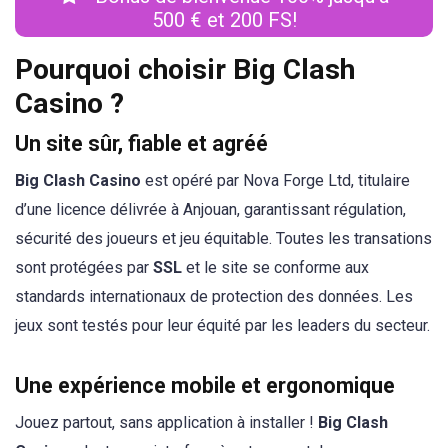
500 € et 200 FS!
Pourquoi choisir Big Clash
Casino ?
Un site sûr, fiable et agréé
Big Clash Casino
est opéré par Nova Forge Ltd, titulaire
d’une licence délivrée à Anjouan, garantissant régulation,
sécurité des joueurs et jeu équitable. Toutes les transations
sont protégées par
SSL
et le site se conforme aux
standards internationaux de protection des données. Les
jeux sont testés pour leur équité par les leaders du secteur.
Une expérience mobile et ergonomique
Jouez partout, sans application à installer !
Big Clash