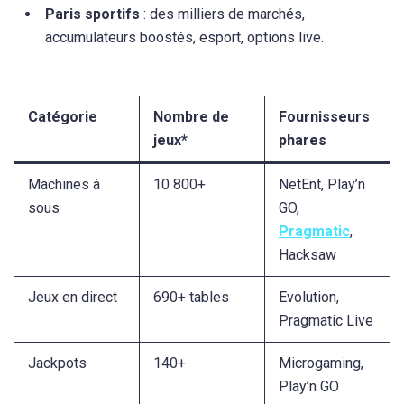
Paris sportifs
: des milliers de marchés,
accumulateurs boostés, esport, options live.
Catégorie
Nombre de
Fournisseurs
jeux*
phares
Machines à
10 800+
NetEnt, Play’n
sous
GO,
Pragmatic
,
Hacksaw
Jeux en direct
690+ tables
Evolution,
Pragmatic Live
Jackpots
140+
Microgaming,
Play’n GO