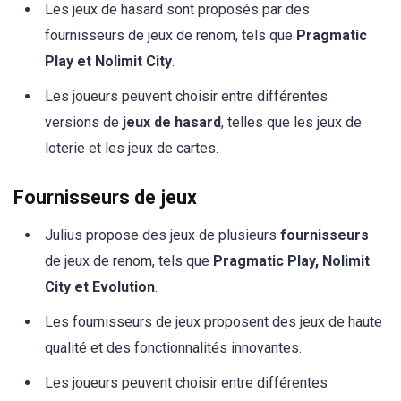
Les jeux de hasard sont proposés par des
fournisseurs de jeux de renom, tels que
Pragmatic
Play et Nolimit City
.
Les joueurs peuvent choisir entre différentes
versions de
jeux de hasard
, telles que les jeux de
loterie et les jeux de cartes.
Fournisseurs de jeux
Julius propose des jeux de plusieurs
fournisseurs
de jeux de renom, tels que
Pragmatic Play, Nolimit
City et Evolution
.
Les fournisseurs de jeux proposent des jeux de haute
qualité et des fonctionnalités innovantes.
Les joueurs peuvent choisir entre différentes