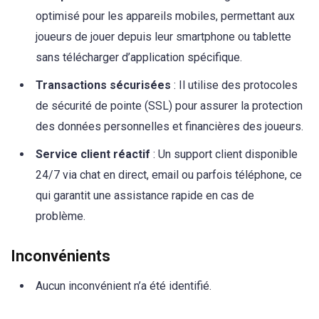
optimisé pour les appareils mobiles, permettant aux
joueurs de jouer depuis leur smartphone ou tablette
sans télécharger d’application spécifique.
Transactions sécurisées
: Il utilise des protocoles
de sécurité de pointe (SSL) pour assurer la protection
des données personnelles et financières des joueurs.
Service client réactif
: Un support client disponible
24/7 via chat en direct, email ou parfois téléphone, ce
qui garantit une assistance rapide en cas de
problème.
Inconvénients
Aucun inconvénient n’a été identifié.