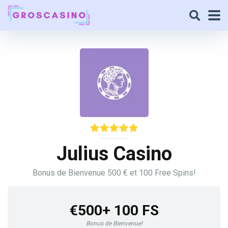
Julius Casino
Bonus de Bienvenue 500 € et 100 Free Spins!
€500+ 100 FS
Bonus de Bienvenue!