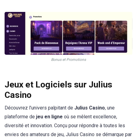
Bonus et Promotions
Jeux et Logiciels sur Julius
Casino
Découvrez l’univers palpitant de
Julius Casino
, une
plateforme de
jeu en ligne
où se mêlent excellence,
diversité et innovation. Conçu pour répondre à toutes les
envies des amateurs de jeu, Julius Casino se démarque par