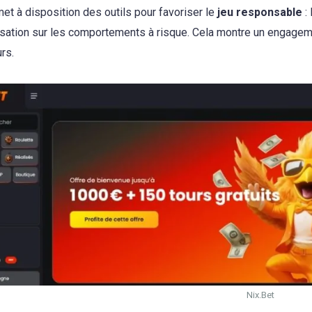
met à disposition des outils pour favoriser le
jeu responsable
: 
isation sur les comportements à risque. Cela montre un engagem
urs.
Nix.Bet