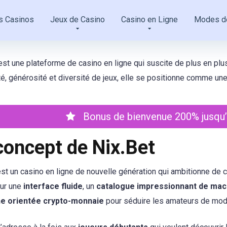
s Casinos
Jeux de Casino
Casino en Ligne
Modes d
st une plateforme de casino en ligne qui suscite de plus en plus
é, générosité et diversité de jeux, elle se positionne comme une 
Bonus de bienvenue 200% jusqu’
concept de Nix.Bet
est un casino en ligne de nouvelle génération qui ambitionne de c
sur une
interface fluide
, un
catalogue impressionnant de mach
e orientée crypto-monnaie
pour séduire les amateurs de mode