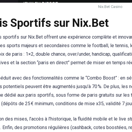
Nix.Bet Casino
is Sportifs sur Nix.Bet
s sportifs sur Nix.Bet offrent une expérience complète et innova
des sports majeurs et secondaires comme le football, le tennis, le
oix de paris : 1×2, double chance, over/under, handicap, qualific
ives et la section “paris en direct” permet de miser en temps r
séduit avec des fonctionnalités comme le “Combo Boost” : en séle
s potentiels peuvent être augmentés jusqu’à 70 %. De plus, les n
e dédié aux paris sportifs, sous forme de paris gratuits sur les 
 (dépôts de 25 € minimum, conditions de mise x35, validité 7 jou
n des mises, l’accès à l’historique, la fluidité mobile et le live
 Enfin, des promotions régulières (cashback, cotes boostées, r