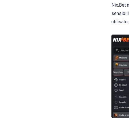
Nix.Bet 
sensibil
utilisate