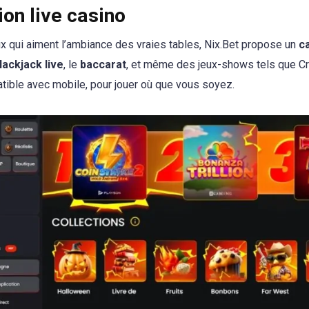
ion live casino
x qui aiment l’ambiance des vraies tables, Nix.Bet propose un
c
lackjack live
, le
baccarat
, et même des jeux-shows tels que Cr
tible avec mobile, pour jouer où que vous soyez.