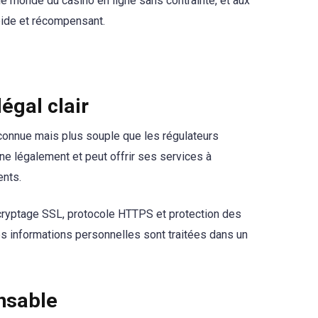
le monde du casino en ligne sans contrainte, et aux
pide et récompensant.
égal clair
reconnue mais plus souple que les régulateurs
e légalement et peut offrir ses services à
ents.
cryptage SSL, protocole HTTPS et protection des
s informations personnelles sont traitées dans un
onsable