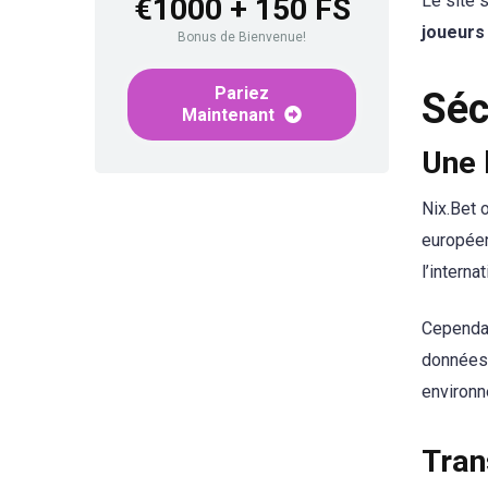
Le site 
€1000 + 150 FS
joueurs
Bonus de Bienvenue!
Pariez
Séc
Maintenant
Une 
Nix.Bet 
européen
l’intern
Cependan
données 
environn
Tran