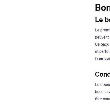
Bon
Le b
Le premi
peuvent 
Ce pack 
et parfo
free sp
Cond
Les bon
bonus av
être con