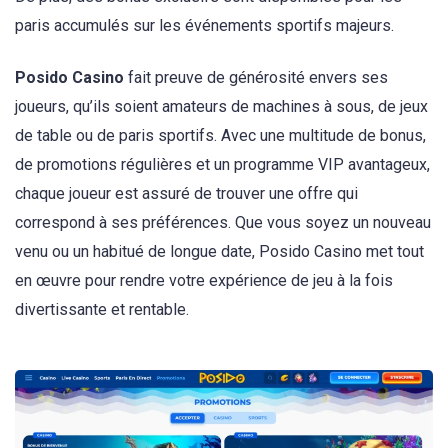
paris accumulés sur les événements sportifs majeurs.
Posido Casino
fait preuve de générosité envers ses
joueurs, qu’ils soient amateurs de machines à sous, de jeux
de table ou de paris sportifs. Avec une multitude de bonus,
de promotions régulières et un programme VIP avantageux,
chaque joueur est assuré de trouver une offre qui
correspond à ses préférences. Que vous soyez un nouveau
venu ou un habitué de longue date, Posido Casino met tout
en œuvre pour rendre votre expérience de jeu à la fois
divertissante et rentable.