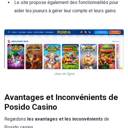
Le site propose également des fonctionnalités pour
aider les joueurs à gérer leur compte et leurs gains.
Jeux en ligne
Avantages et Inconvénients de
Posido Casino
Regardons
les avantages et les inconvénients
de
Posido casino.