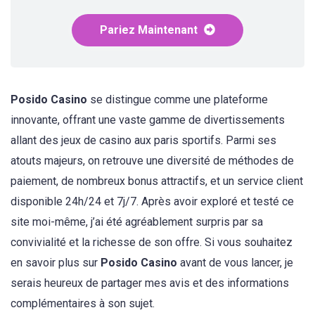
Pariez Maintenant
Posido Casino
se distingue comme une plateforme
innovante, offrant une vaste gamme de divertissements
allant des jeux de casino aux paris sportifs. Parmi ses
atouts majeurs, on retrouve une diversité de méthodes de
paiement, de nombreux bonus attractifs, et un service client
disponible 24h/24 et 7j/7. Après avoir exploré et testé ce
site moi-même, j’ai été agréablement surpris par sa
convivialité et la richesse de son offre. Si vous souhaitez
en savoir plus sur
Posido Casino
avant de vous lancer, je
serais heureux de partager mes avis et des informations
complémentaires à son sujet.