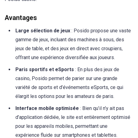
Avantages
Large sélection de jeux
: Posido propose une vaste
gamme de jeux, incluant des machines à sous, des
jeux de table, et des jeux en direct avec croupiers,
offrant une expérience diversifiée aux joueurs.
Paris sportifs et eSports
: En plus des jeux de
casino, Posido permet de parier sur une grande
variété de sports et d’événements eSports, ce qui
élargit les options pour les amateurs de paris.
Interface mobile optimisée
: Bien qu’il n’y ait pas
d’application dédiée, le site est entièrement optimisé
pour les appareils mobiles, permettant une
expérience fluide sur smartphones et tablettes.