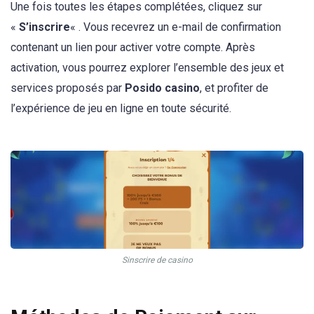
Une fois toutes les étapes complétées, cliquez sur
«
S’inscrire
« . Vous recevrez un e-mail de confirmation
contenant un lien pour activer votre compte. Après
activation, vous pourrez explorer l’ensemble des jeux et
services proposés par
Posido casino
, et profiter de
l’expérience de jeu en ligne en toute sécurité.
Sinscrire de casino