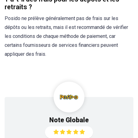
retraits ?
Posido ne prélève généralement pas de frais sur les
dépôts ou les retraits, mais il est recommandé de vérifier
les conditions de chaque méthode de paiement, car
certains fournisseurs de services financiers peuvent
appliquer des frais.
Note Globale