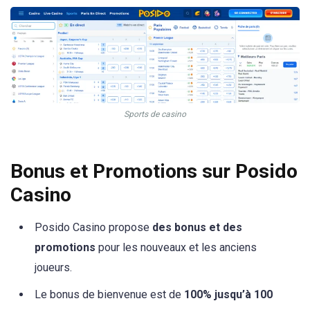
Sports de casino
Bonus et Promotions sur Posido
Casino
Posido Casino propose
des bonus et des
promotions
pour les nouveaux et les anciens
joueurs.
Le bonus de bienvenue est de
100% jusqu’à 100