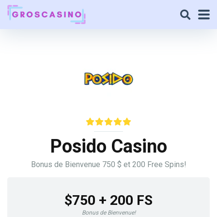
Posido Casino
Bonus de Bienvenue 750 $ et 200 Free Spins!
$750 + 200 FS
Bonus de Bienvenue!