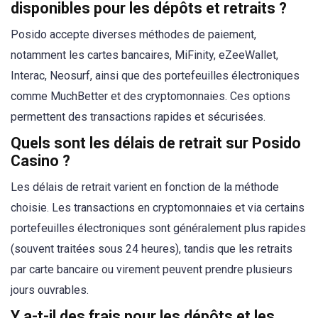
disponibles pour les dépôts et retraits ?
Posido accepte diverses méthodes de paiement,
notamment les cartes bancaires, MiFinity, eZeeWallet,
Interac, Neosurf, ainsi que des portefeuilles électroniques
comme MuchBetter et des cryptomonnaies. Ces options
permettent des transactions rapides et sécurisées.
Quels sont les délais de retrait sur Posido
Casino ?
Les délais de retrait varient en fonction de la méthode
choisie. Les transactions en cryptomonnaies et via certains
portefeuilles électroniques sont généralement plus rapides
(souvent traitées sous 24 heures), tandis que les retraits
par carte bancaire ou virement peuvent prendre plusieurs
jours ouvrables.
Y a-t-il des frais pour les dépôts et les