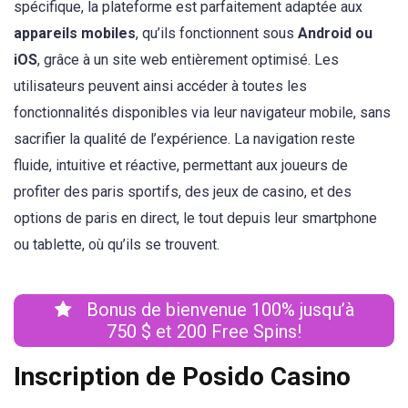
spécifique, la plateforme est parfaitement adaptée aux
appareils mobiles
, qu’ils fonctionnent sous
Android ou
iOS
, grâce à un site web entièrement optimisé. Les
utilisateurs peuvent ainsi accéder à toutes les
fonctionnalités disponibles via leur navigateur mobile, sans
sacrifier la qualité de l’expérience. La navigation reste
fluide, intuitive et réactive, permettant aux joueurs de
profiter des paris sportifs, des jeux de casino, et des
options de paris en direct, le tout depuis leur smartphone
ou tablette, où qu’ils se trouvent.
Bonus de bienvenue 100% jusqu’à
750 $ et 200 Free Spins!
Inscription de Posido Casino