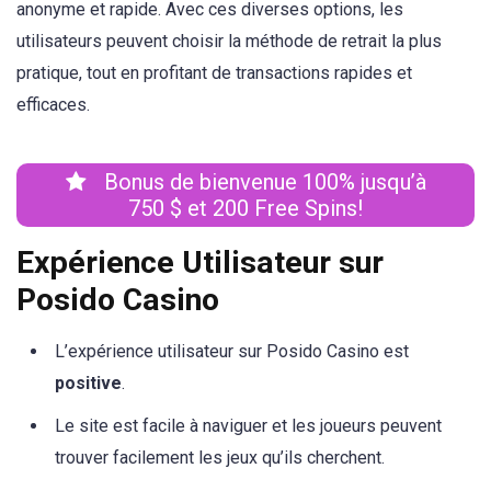
anonyme et rapide. Avec ces diverses options, les
utilisateurs peuvent choisir la méthode de retrait la plus
pratique, tout en profitant de transactions rapides et
efficaces.
Bonus de bienvenue 100% jusqu’à
750 $ et 200 Free Spins!
Expérience Utilisateur sur
Posido Casino
L’expérience utilisateur sur Posido Casino est
positive
.
Le site est facile à naviguer et les joueurs peuvent
trouver facilement les jeux qu’ils cherchent.