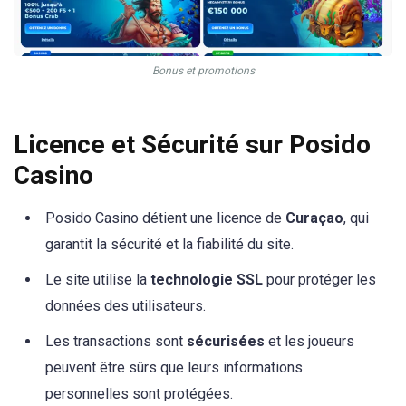
Bonus et promotions
Licence et Sécurité sur Posido
Casino
Posido Casino détient une licence de
Curaçao
, qui
garantit la sécurité et la fiabilité du site.
Le site utilise la
technologie SSL
pour protéger les
données des utilisateurs.
Les transactions sont
sécurisées
et les joueurs
peuvent être sûrs que leurs informations
personnelles sont protégées.