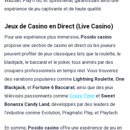
Wazdan, Play’n Go, et Spinomenal, garantissant ainsi une
expérience de jeu captivante et de haute qualité.
Jeux de Casino en Direct (Live Casino)
Pour une expérience plus immersive,
Posido casino
propose une section de casino en direct où les joueurs
peuvent profiter de jeux classiques tels que la roulette, le
blackjack, le baccarat et le poker, tous animés par des
croupiers professionnels en temps réel. Vous trouverez
des variations populaires comme
Lightning Roulette
,
One
Blackjack
, et
Fortune 6 Baccarat
, ainsi que des jeux
télévisés passionnants comme
Crazy Time
et
Sweet
Bonanza Candy Land
, développés par des leaders de
l’industrie comme Evolution, Pragmatic Play, et Playtech.
En somme,
Posido casino
offre une expérience de jeu en