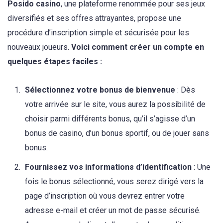
Posido casino
, une plateforme renommée pour ses jeux
diversifiés et ses offres attrayantes, propose une
procédure d’inscription simple et sécurisée pour les
nouveaux joueurs.
Voici comment créer un compte en
quelques étapes faciles :
Sélectionnez votre bonus de bienvenue
: Dès
votre arrivée sur le site, vous aurez la possibilité de
choisir parmi différents bonus, qu’il s’agisse d’un
bonus de casino, d’un bonus sportif, ou de jouer sans
bonus.
Fournissez vos informations d’identification
: Une
fois le bonus sélectionné, vous serez dirigé vers la
page d’inscription où vous devrez entrer votre
adresse e-mail et créer un mot de passe sécurisé.