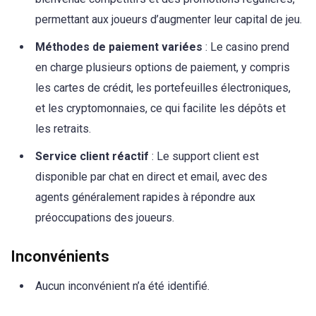
permettant aux joueurs d’augmenter leur capital de jeu.
Méthodes de paiement variées
: Le casino prend
en charge plusieurs options de paiement, y compris
les cartes de crédit, les portefeuilles électroniques,
et les cryptomonnaies, ce qui facilite les dépôts et
les retraits.
Service client réactif
: Le support client est
disponible par chat en direct et email, avec des
agents généralement rapides à répondre aux
préoccupations des joueurs.
Inconvénients
Aucun inconvénient n’a été identifié.