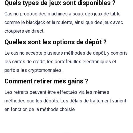
Quels types de jeux sont disponibles ?
Casino propose des machines à sous, des jeux de table
comme le blackjack et la roulette, ainsi que des jeux avec
croupiers en direct.
Quelles sont les options de dépôt ?
Le casino accepte plusieurs méthodes de dépôt, y compris
les cartes de crédit, les portefeuilles électroniques et
parfois les cryptomonnaies.
Comment retirer mes gains ?
Les retraits peuvent être effectués via les mêmes
méthodes que les dépôts. Les délais de traitement varient
en fonction de la méthode choisie.