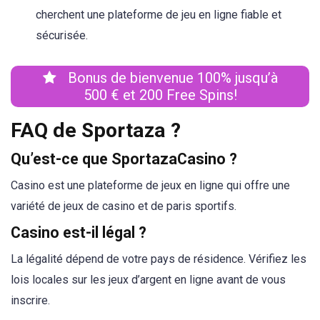
cherchent une plateforme de jeu en ligne fiable et
sécurisée.
Bonus de bienvenue 100% jusqu’à
500 € et 200 Free Spins!
FAQ de Sportaza ?
Qu’est-ce que SportazaCasino ?
Casino est une plateforme de jeux en ligne qui offre une
variété de jeux de casino et de paris sportifs.
Casino est-il légal ?
La légalité dépend de votre pays de résidence. Vérifiez les
lois locales sur les jeux d’argent en ligne avant de vous
inscrire.