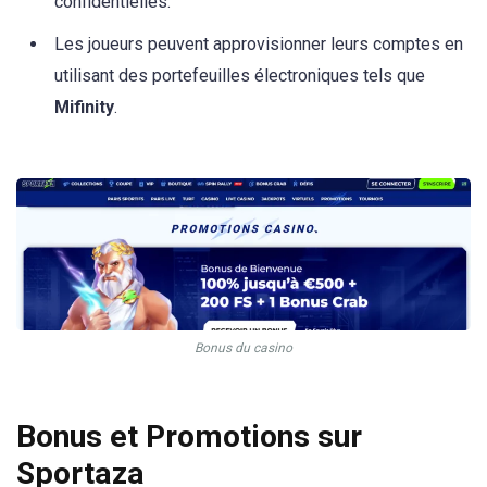
confidentielles.
Les joueurs peuvent approvisionner leurs comptes en
utilisant des portefeuilles électroniques tels que
Mifinity
.
Bonus du casino
Bonus et Promotions sur
Sportaza