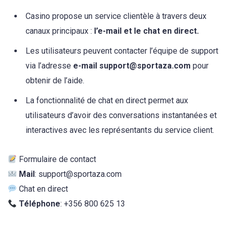
Casino propose un service clientèle à travers deux
canaux principaux :
l’e-mail et le chat en direct.
Les utilisateurs peuvent contacter l’équipe de support
via l’adresse
e-mail
support@sportaza.com
pour
obtenir de l’aide.
La fonctionnalité de chat en direct permet aux
utilisateurs d’avoir des conversations instantanées et
interactives avec les représentants du service client.
Formulaire de contact
Mail
:
support@sportaza.com
Chat en direct
Téléphone
: +356 800 625 13