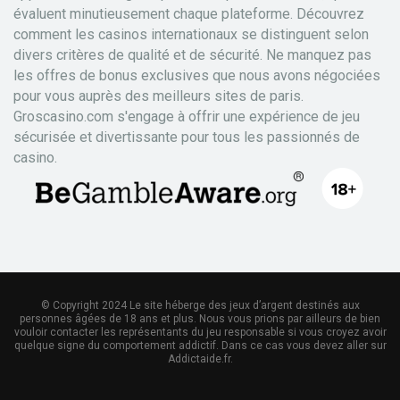
évaluent minutieusement chaque plateforme. Découvrez
comment les casinos internationaux se distinguent selon
divers critères de qualité et de sécurité. Ne manquez pas
les offres de bonus exclusives que nous avons négociées
pour vous auprès des meilleurs sites de paris.
Groscasino.com s'engage à offrir une expérience de jeu
sécurisée et divertissante pour tous les passionnés de
casino.
© Copyright 2024 Le site héberge des jeux d’argent destinés aux
personnes âgées de 18 ans et plus. Nous vous prions par ailleurs de bien
vouloir contacter les représentants du jeu responsable si vous croyez avoir
quelque signe du comportement addictif. Dans ce cas vous devez aller sur
Addictaide.fr.