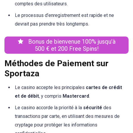
comptes des utilisateurs.
Le processus d’enregistrement est rapide et ne
devrait pas prendre très longtemps.
Bonus de bienvenue 100% jusqu’à
500 € et 200 Free Spins!
Méthodes de Paiement sur
Sportaza
Le casino accepte les principales
cartes de crédit
et de débit
, y compris
Mastercard
.
Le casino accorde la priorité à la
sécurité
des
transactions par carte, en utilisant des mesures de
cryptage pour protéger les informations