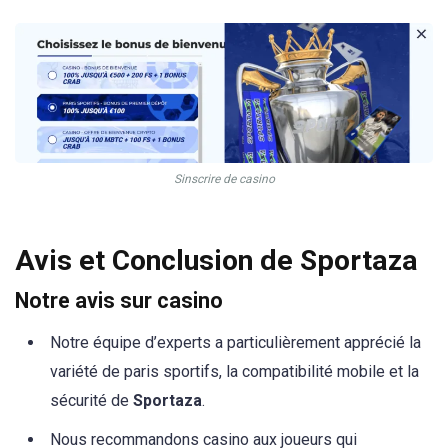
Sinscrire de casino
Avis et Conclusion de Sportaza
Notre avis sur casino
Notre équipe d’experts a particulièrement apprécié la
variété de paris sportifs, la compatibilité mobile et la
sécurité de
Sportaza
.
Nous recommandons casino aux joueurs qui