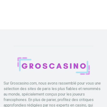
Sur Groscasino.com, nous avons rassemblé pour vous une
sélection des sites de paris les plus fiables et renommés
au monde, spécialement conçus pour les joueurs
francophones. En plus de parier, profitez des critiques
approfondies rédigées par nos experts en casino, qui