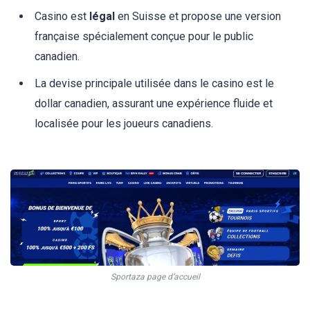
Casino est
légal
en Suisse et propose une version
française spécialement conçue pour le public
canadien.
La devise principale utilisée dans le casino est le
dollar canadien, assurant une expérience fluide et
localisée pour les joueurs canadiens.
Sportaza page d’accueil