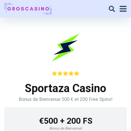
Sportaza Casino
Bonus de Bienvenue 500 € et 200 Free Spins!
€500 + 200 FS
Bonus de Bienvenue!