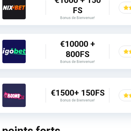
€1000 + 150
FS
Bonus de Bienvenue!
€10000 +
800FS
Bonus de Bienvenue!
€1500+ 150FS
Bonus de Bienvenue!