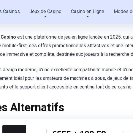
s Casinos
Jeux de Casino
Casino en Ligne
Modes d
 Casino
est une plateforme de jeu en ligne lancée en 2025, qui 
 mobile-first, ses offres promotionnelles attractives et une inter
ce immersive et complète, destinée aux joueurs à la recherche d’u
n design moderne, d’une excellente compatibilité mobile et d’une
ement idéal pour les amateurs de machines à sous, de jeux de tabl
ants et le support client accessible en continu font de ce casino
es Alternatifs