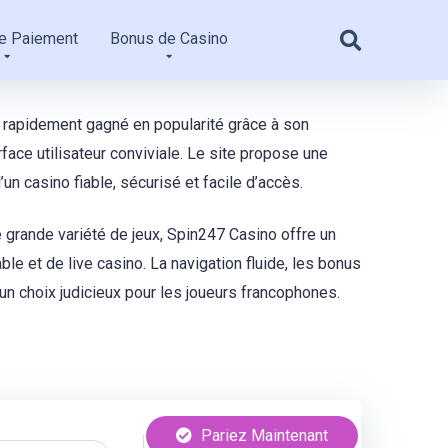
e Paiement
Bonus de Casino
a rapidement gagné en popularité grâce à son
face utilisateur conviviale. Le site propose une
n casino fiable, sécurisé et facile d’accès.
 grande variété de jeux, Spin247 Casino offre un
e et de live casino. La navigation fluide, les bonus
 un choix judicieux pour les joueurs francophones.
Pariez Maintenant