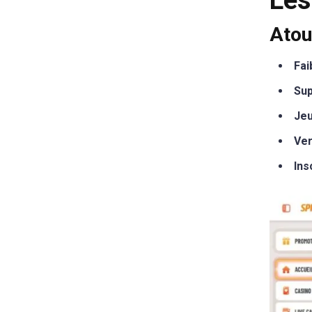
Les
Atou
Fai
Sup
Jeu
Ver
Ins