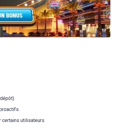
dépôt).
proactifs.
r certains utilisateurs.