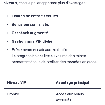
niveaux
, chaque palier apportant plus d’avantages :
Limites de retrait accrues
Bonus personnalisés
Cashback augmenté
Gestionnaire VIP dédié
Évènements et cadeaux exclusifs
La progression est liée au volume des mises,
permettant à tous de profiter des montées en grade.
Niveau VIP
Avantage principal
Bronze
Accès aux bonus
exclusifs