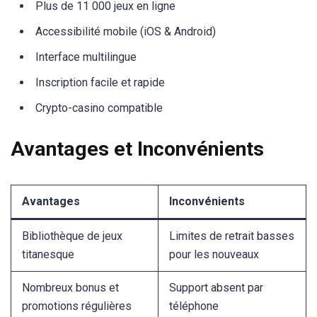
Plus de 11 000 jeux en ligne
Accessibilité mobile (iOS & Android)
Interface multilingue
Inscription facile et rapide
Crypto-casino compatible
Avantages et Inconvénients
Avantages
Inconvénients
Bibliothèque de jeux
Limites de retrait basses
titanesque
pour les nouveaux
Nombreux bonus et
Support absent par
promotions régulières
téléphone