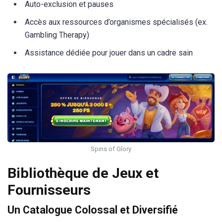
Auto-exclusion et pauses
Accès aux ressources d’organismes spécialisés (ex.
Gambling Therapy)
Assistance dédiée pour jouer dans un cadre sain
Spins of Glory
Bibliothèque de Jeux et
Fournisseurs
Un Catalogue Colossal et Diversifié