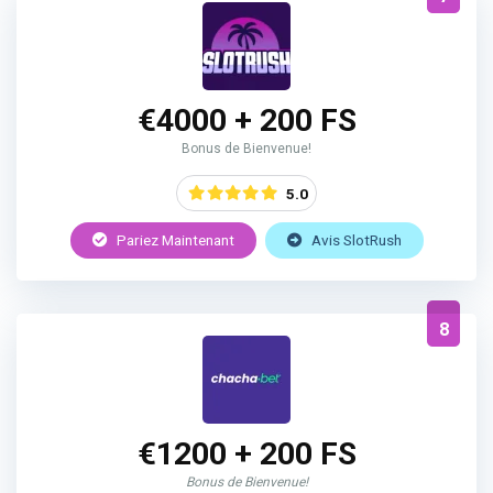
€4000 + 200 FS
Bonus de Bienvenue!
5.0
Pariez Maintenant
Avis SlotRush
8
€1200 + 200 FS
Bonus de Bienvenue!