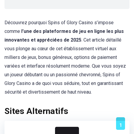
Découvrez pourquoi Spins of Glory Casino s’impose
comme
l’une des plateformes de jeu en ligne les plus
innovantes et appréciées de 2025
. Cet article détaillé
vous plonge au cœur de cet établissement virtuel aux
milliers de jeux, bonus généreux, options de paiement
variées et interface résolument moderne. Que vous soyez
un joueur débutant ou un passionné chevronné, Spins of
Glory Casino a de quoi vous séduire, tout en garantissant
sécurité et divertissement de haut niveau.
Sites Alternatifs
1