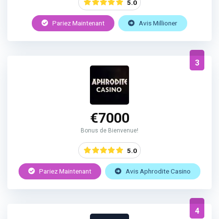
5.0
Pariez Maintenant
Avis Millioner
3
€7000
Bonus de Bienvenue!
5.0
Pariez Maintenant
Avis Aphrodite Casino
4