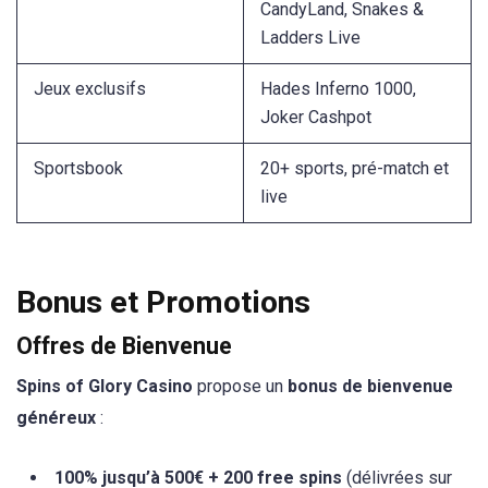
CandyLand, Snakes &
Ladders Live
Jeux exclusifs
Hades Inferno 1000,
Joker Cashpot
Sportsbook
20+ sports, pré-match et
live
Bonus et Promotions
Offres de Bienvenue
Spins of Glory Casino
propose un
bonus de bienvenue
généreux
:
100% jusqu’à 500€ + 200 free spins
(délivrées sur