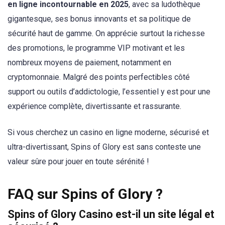
en ligne incontournable en 2025
, avec sa ludothèque
gigantesque, ses bonus innovants et sa politique de
sécurité haut de gamme. On apprécie surtout la richesse
des promotions, le programme VIP motivant et les
nombreux moyens de paiement, notamment en
cryptomonnaie. Malgré des points perfectibles côté
support ou outils d’addictologie, l’essentiel y est pour une
expérience complète, divertissante et rassurante.
Si vous cherchez un casino en ligne moderne, sécurisé et
ultra-divertissant, Spins of Glory est sans conteste une
valeur sûre pour jouer en toute sérénité !
FAQ sur Spins of Glory ?
Spins of Glory Casino est-il un site légal et