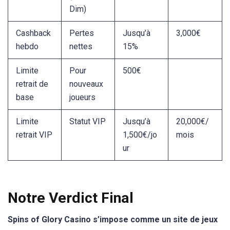
Dim)
Cashback
Pertes
Jusqu’à
3,000€
hebdo
nettes
15%
Limite
Pour
500€
retrait de
nouveaux
base
joueurs
Limite
Statut VIP
Jusqu’à
20,000€/
retrait VIP
1,500€/jo
mois
ur
Notre Verdict Final
Spins of Glory Casino s’impose comme un site de jeux