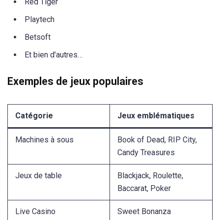
Red Tiger
Playtech
Betsoft
Et bien d’autres…
Exemples de jeux populaires
Catégorie
Jeux emblématiques
Machines à sous
Book of Dead, RIP City,
Candy Treasures
Jeux de table
Blackjack, Roulette,
Baccarat, Poker
Live Casino
Sweet Bonanza