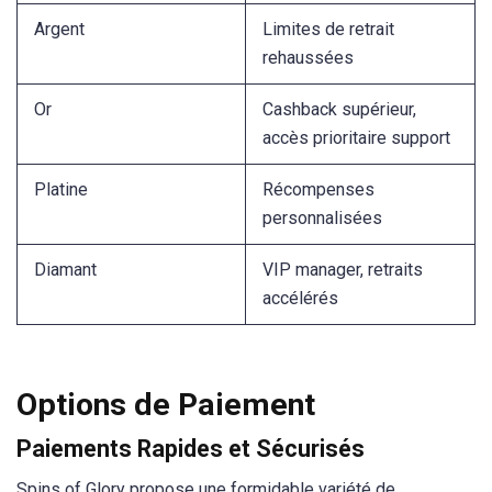
Argent
Limites de retrait
rehaussées
Or
Cashback supérieur,
accès prioritaire support
Platine
Récompenses
personnalisées
Diamant
VIP manager, retraits
accélérés
Options de Paiement
Paiements Rapides et Sécurisés
Spins of Glory propose une formidable variété de