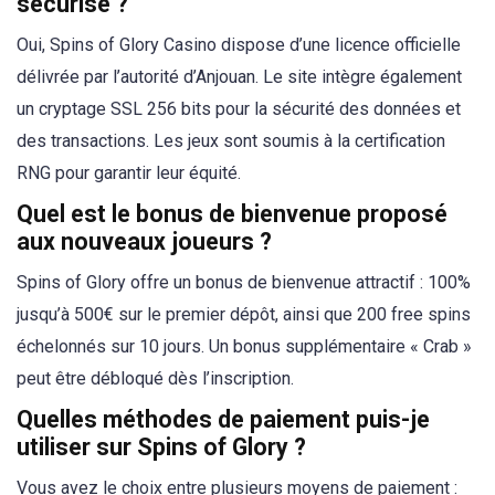
sécurisé ?
Oui, Spins of Glory Casino dispose d’une licence officielle
délivrée par l’autorité d’Anjouan. Le site intègre également
un cryptage SSL 256 bits pour la sécurité des données et
des transactions. Les jeux sont soumis à la certification
RNG pour garantir leur équité.
Quel est le bonus de bienvenue proposé
aux nouveaux joueurs ?
Spins of Glory offre un bonus de bienvenue attractif : 100%
jusqu’à 500€ sur le premier dépôt, ainsi que 200 free spins
échelonnés sur 10 jours. Un bonus supplémentaire « Crab »
peut être débloqué dès l’inscription.
Quelles méthodes de paiement puis-je
utiliser sur Spins of Glory ?
Vous avez le choix entre plusieurs moyens de paiement :