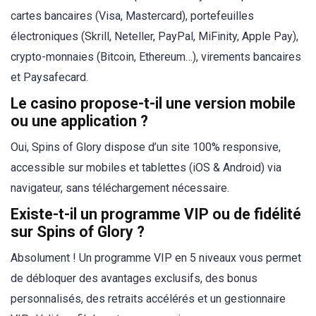
cartes bancaires (Visa, Mastercard), portefeuilles
électroniques (Skrill, Neteller, PayPal, MiFinity, Apple Pay),
crypto-monnaies (Bitcoin, Ethereum…), virements bancaires
et Paysafecard.
Le casino propose-t-il une version mobile
ou une application ?
Oui, Spins of Glory dispose d’un site 100% responsive,
accessible sur mobiles et tablettes (iOS & Android) via
navigateur, sans téléchargement nécessaire.
Existe-t-il un programme VIP ou de fidélité
sur Spins of Glory ?
Absolument ! Un programme VIP en 5 niveaux vous permet
de débloquer des avantages exclusifs, des bonus
personnalisés, des retraits accélérés et un gestionnaire