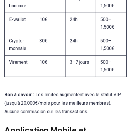
bancaire
1,500€
E-wallet
10€
24h
500–
1,500€
Crypto-
30€
24h
500–
monnaie
1,500€
Virement
10€
3–7 jours
500–
1,500€
Bon à savoir :
Les limites augmentent avec le statut VIP
(jusqu’à 20,000€/mois pour les meilleurs membres).
Aucune commission sur les transactions.
Application Mobile et