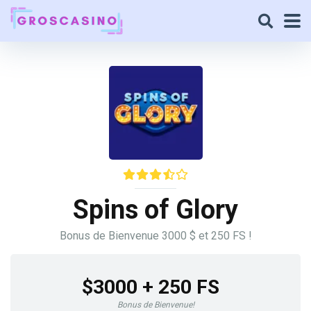
Spins of Glory
Bonus de Bienvenue 30
00 $ et 250 FS
!
$3000 + 250 FS
Bonus de Bienvenue!